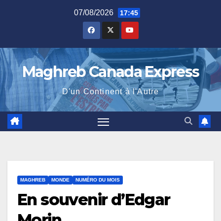
Skip
07/08/2026
17:45
to
content
Maghreb Canada Express
D'un Continent à l'Autre
MAGHREB
MONDE
NUMÉRO DU MOIS
En souvenir d’Edgar
Morin