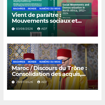
MAGHREB
MONDE
NUMÉRO DU MOIS
Vient de paraître :
Mouvements sociaux et
démocratisation en Afrique
03/08/2026
AEF
du Nord, 1912-2024
MAGHREB
MONDE
NUMÉRO DU MOIS
Maroc / Discours du Trône :
Consolidation des acquis,
résilience économique et
29/07/2026
AEF
affirmation d’une
souveraineté stratégique
décomplexée