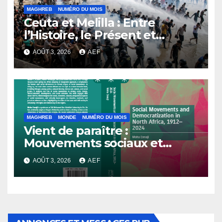
MAGHREB
NUMÉRO DU MOIS
Ceuta et Melilla : Entre
l’Histoire, le Présent et
l’Avenir
AOÛT 3, 2026
AEF
MAGHREB
MONDE
NUMÉRO DU MOIS
Vient de paraître :
Mouvements sociaux et
démocratisation en Afrique
AOÛT 3, 2026
AEF
du Nord, 1912-2024