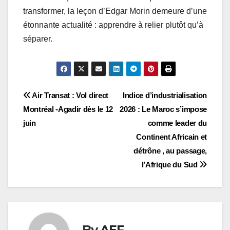
transformer, la leçon d’Edgar Morin demeure d’une
étonnante actualité : apprendre à relier plutôt qu’à
séparer.
Navigation
Air Transat : Vol direct
Indice d’industrialisation
Montréal -Agadir dès le 12
2026 : Le Maroc s’impose
de
juin
comme leader du
l’article
Continent Africain et
détrône , au passage,
l’Afrique du Sud
By
AEF