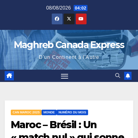
Skip
08/08/2026
04:02
to
content
Maghreb Canada Express
D'un Continent à l'Autre
CAN MAROC 2025
MONDE
NUMÉRO DU MOIS
Maroc – Brésil : Un
« match nul » qui sonne