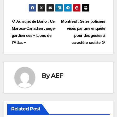
Navigation
Au sujet de Bono ; Ce
Montréal : Seize policiers
Maroco-Canadien , ange-
visés par une enquête
de
gardien des « Lions de
pour des gestes à
l’article
l’Atlas »
caractère raciste
By
AEF
Related Post