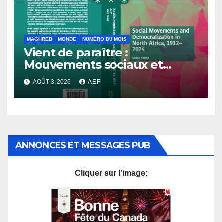
MAGHREB
MONDE
NUMÉRO DU MOIS
Vient de paraître :
Mouvements sociaux et
démocratisation en Afrique
AOÛT 3, 2026
AEF
du Nord, 1912-2024
ANNONCES ET MESSAGES PUB
Cliquer sur l'image: