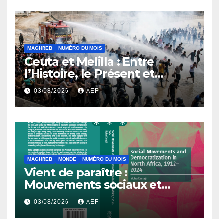
MAGHREB
NUMÉRO DU MOIS
Ceuta et Melilla : Entre
l’Histoire, le Présent et
l’Avenir
03/08/2026
AEF
MAGHREB
MONDE
NUMÉRO DU MOIS
Vient de paraître :
Mouvements sociaux et
démocratisation en Afrique
03/08/2026
AEF
du Nord, 1912-2024