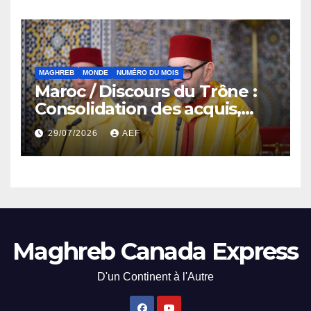
MAGHREB
MONDE
NUMÉRO DU MOIS
Maroc / Discours du Trône :
Consolidation des acquis,
résilience économique et
29/07/2026
AEF
affirmation d’une
souveraineté stratégique
décomplexée
Maghreb Canada Express
D'un Continent à l'Autre