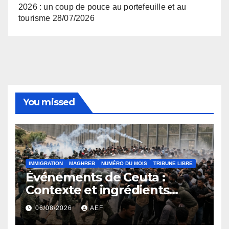
2026 : un coup de pouce au portefeuille et au
tourisme
28/07/2026
You missed
IMMIGRATION
MAGHREB
NUMÉRO DU MOIS
TRIBUNE LIBRE
Événements de Ceuta :
Contexte et ingrédients
ayant déclenché la crise
06/08/2026
AEF