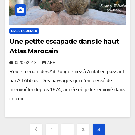
UNCATEGORIZED
Une petite escapade dans le haut
Atlas Marocain
05/02/2013
AEF
Route menant des Ait Bouguemez à Azilal en passant
par Ait Abbas . Des paysages qui n’ont cessé de
m’envoûter depuis 1974, année où je fus envoyé dans
ce coin…
Pagination
1
…
3
4