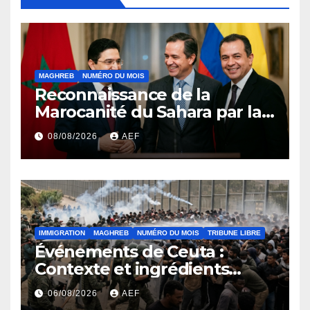
MAGHREB
NUMÉRO DU MOIS
Reconnaissance de la
Marocanité du Sahara par la
Colombie ou l’effet domino
08/08/2026
AEF
de la résolution 2797 du
conseil de sécurité
IMMIGRATION
MAGHREB
NUMÉRO DU MOIS
TRIBUNE LIBRE
Événements de Ceuta :
Contexte et ingrédients
ayant déclenché la crise
06/08/2026
AEF