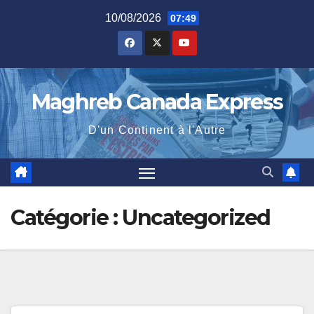
Skip
10/08/2026
07:49
to
content
Maghreb Canada Express
D'un Continent à l'Autre
Catégorie :
Uncategorized