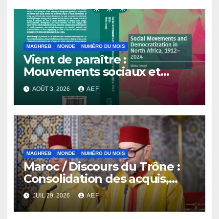
MAGHREB
MONDE
NUMÉRO DU MOIS
Vient de paraître :
Mouvements sociaux et
démocratisation en Afrique
AOÛT 3, 2026
AEF
du Nord, 1912-2024
MAGHREB
MONDE
NUMÉRO DU MOIS
Maroc / Discours du Trône :
Consolidation des acquis,
résilience économique et
JUIL 29, 2026
AEF
affirmation d’une
souveraineté stratégique