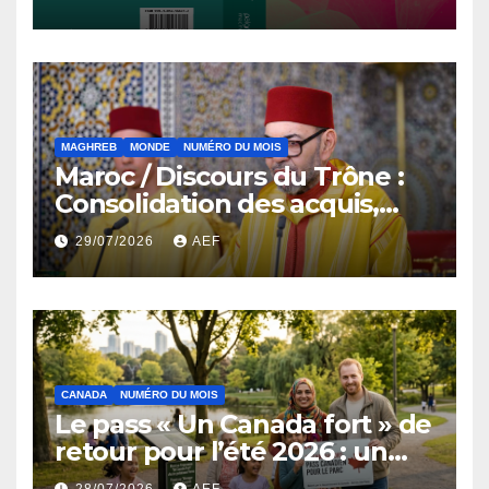
du Nord, 1912-2024
MAGHREB
MONDE
NUMÉRO DU MOIS
Maroc / Discours du Trône :
Consolidation des acquis,
résilience économique et
29/07/2026
AEF
affirmation d’une
souveraineté stratégique
décomplexée
CANADA
NUMÉRO DU MOIS
Le pass « Un Canada fort » de
retour pour l’été 2026 : un
coup de pouce au