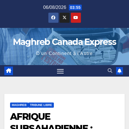
Skip
06/08/2026
03:55
to
content
Maghreb Canada Express
D'un Continent à l'Autre
MAGHREB
TRIBUNE LIBRE
AFRIQUE
SUBSAHARIENNE :