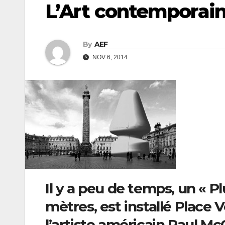
L’Art contemporain
By
AEF
NOV 6, 2014
Il y a peu de temps, un « P
mètres, est installé Place 
l’artiste américain Paul M