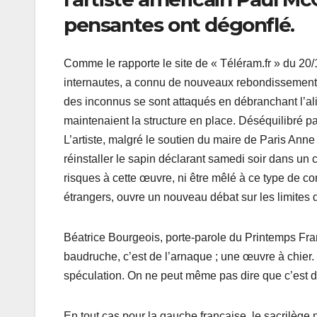
pensantes ont dégonflé.
Comme le rapporte le site de « Téléram.fr » du 20
internautes, a connu de nouveaux rebondissements
des inconnus se sont attaqués en débranchant l’ali
maintenaient la structure en place. Déséquilibré pa
L’artiste, malgré le soutien du maire de Paris Anne 
réinstaller le sapin déclarant samedi soir dans un
risques à cette œuvre, ni être mêlé à ce type de c
étrangers, ouvre un nouveau débat sur les limites de
Béatrice Bourgeois, porte-parole du Printemps Fra
baudruche, c’est de l’arnaque ; une œuvre à chier. 
spéculation. On ne peut même pas dire que c’est d
En tout cas pour la gauche française, le sacrilège 