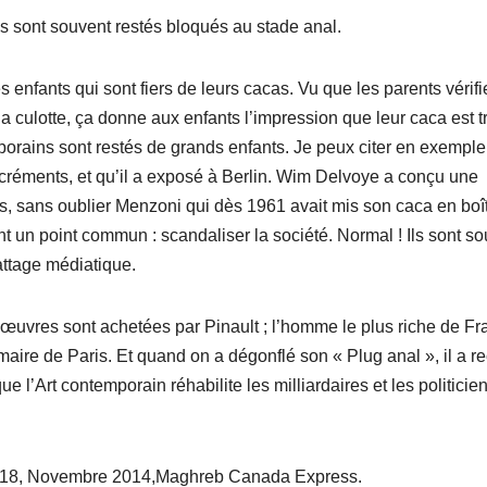
ls sont souvent restés bloqués au stade anal.
 enfants qui sont fiers de leurs cacas. Vu que les parents vérifi
a culotte, ça donne aux enfants l’impression que leur caca est t
mporains sont restés de grands enfants. Je peux citer en exempl
xcréments, et qu’il a exposé à Berlin. Wim Delvoye a conçu une
, sans oublier Menzoni qui dès 1961 avait mis son caca en boî
 ont un point commun : scandaliser la société. Normal ! Ils sont s
attage médiatique.
 œuvres sont achetées par Pinault ; l’homme le plus riche de Fr
aire de Paris. Et quand on a dégonflé son « Plug anal », il a re
ue l’Art contemporain réhabilite les milliardaires et les politicie
e 18, Novembre 2014,Maghreb Canada Express.