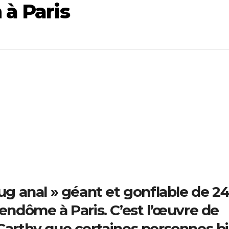
 à Paris
lug anal » géant et gonflable de 2
Vendôme à Paris. C’est l’œuvre de
cCarthy que certaines personnes b