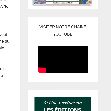
uvre.
VISITER NOTRE CHAÎNE
YOUTUBE
 veut
ine du
aie
on se
 à