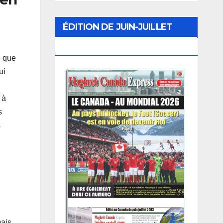
ÉDITION DE JUIN-JUILLET
2026
e que
ui
 à
s
s
mais