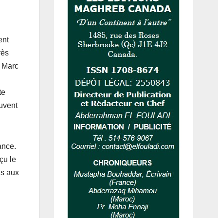
ent
rès
e Marc
te
ouvent
ance.
çu le
ns aux