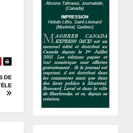
S DE
TÈLE