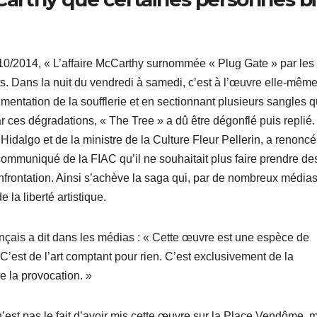
/10/2014, « L’affaire McCarthy surnommée « Plug Gate » par les
. Dans la nuit du vendredi à samedi, c’est à l’œuvre elle-mêm
mentation de la soufflerie et en sectionnant plusieurs sangles q
r ces dégradations, « The Tree » a dû être dégonflé puis replié.
Hidalgo et de la ministre de la Culture Fleur Pellerin, a renoncé
 communiqué de la FIAC qu’il ne souhaitait plus faire prendre de
onfrontation. Ainsi s’achève la saga qui, par de nombreux média
 la liberté artistique.
nçais a dit dans les médias : « Cette œuvre est une espèce de
C’est de l’art comptant pour rien. C’est exclusivement de la
e la provocation. »
n’est pas le fait d’avoir mis cette œuvre sur la Place Vendôme, 