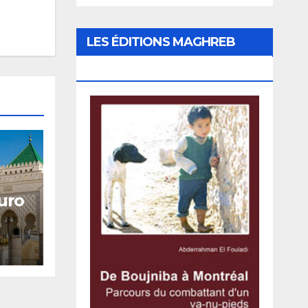
LES ÉDITIONS MAGHREB
CANADA EXPRESS
uro
sur
sme