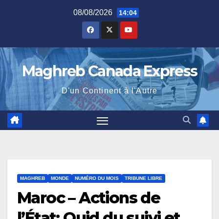
Skip
08/08/2026
14:04
to
content
Maghreb Canada Express
D'un Continent à l'Autre
MAGHREB
MONDE
NUMÉRO DU MOIS
TRIBUNE LIBRE
Maroc – Actions de
l’État: Quid du suivi et