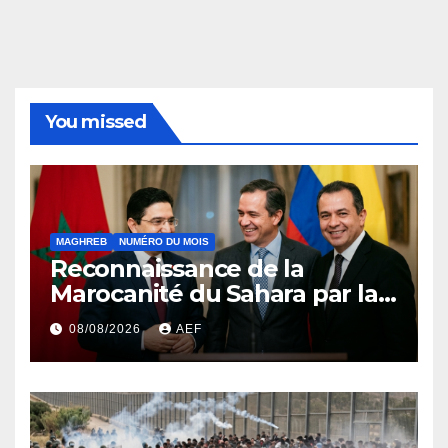
You missed
MAGHREB
NUMÉRO DU MOIS
Reconnaissance de la
Marocanité du Sahara par la
Colombie ou l’effet domino
08/08/2026
AEF
de la résolution 2797 du
conseil de sécurité