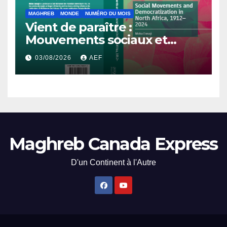
MAGHREB
MONDE
NUMÉRO DU MOIS
Vient de paraître :
Mouvements sociaux et
démocratisation en Afrique
03/08/2026
AEF
du Nord, 1912-2024
Maghreb Canada Express
D'un Continent à l'Autre