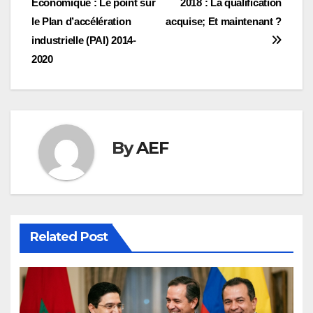
Économique : Le point sur
2018 : La qualification
de
le Plan d’accélération
acquise; Et maintenant ?
l’article
industrielle (PAI) 2014-
2020
By
AEF
Related Post