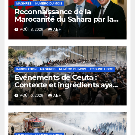
MAGHREB
NUMÉRO DU MOIS
Reconnaissance de la
Marocanité du Sahara par la
Colombie ou l’effet domino
AOÛT 8, 2026
AEF
de la résolution 2797 du
conseil de sécurité
IMMIGRATION
MAGHREB
NUMÉRO DU MOIS
TRIBUNE LIBRE
Événements de Ceuta :
Contexte et ingrédients ayant
déclenché la crise
AOÛT 6, 2026
AEF