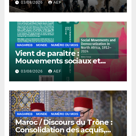
03/08/2026
AEF
MAGHREB
MONDE
NUMÉRO DU MOIS
Vient de paraître :
Mouvements sociaux et
démocratisation en Afrique
03/08/2026
AEF
du Nord, 1912-2024
MAGHREB
MONDE
NUMÉRO DU MOIS
Maroc / Discours du Trône :
Consolidation des acquis,