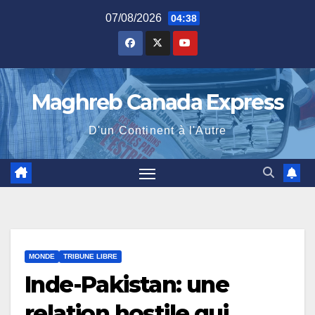
Skip
07/08/2026
04:38
to
content
Maghreb Canada Express
D'un Continent à l'Autre
MONDE
TRIBUNE LIBRE
Inde-Pakistan: une
relation hostile qui