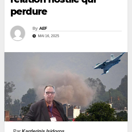
perdure
By
AEF
MAI 16, 2025
Par
Karderinis Isidoros