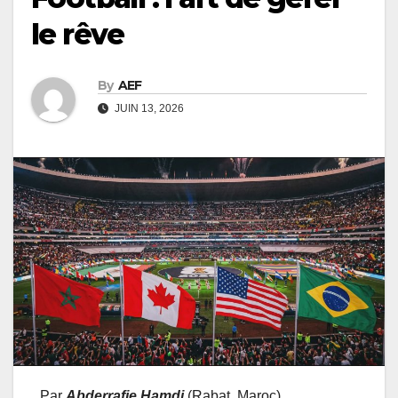
le rêve
By
AEF
JUIN 13, 2026
Par
Abderrafie Hamdi
(Rabat, Maroc)