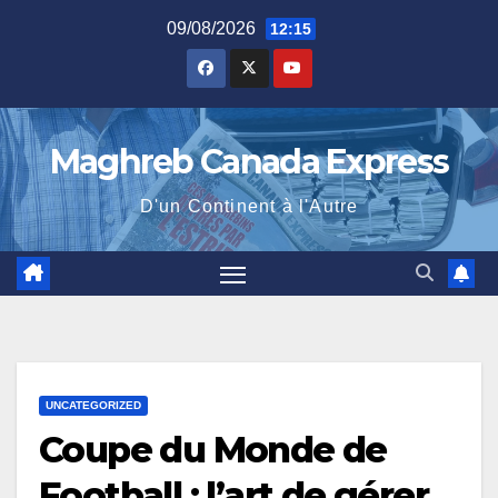
Skip
09/08/2026
12:15
to
content
Maghreb Canada Express
D'un Continent à l'Autre
UNCATEGORIZED
Coupe du Monde de
Football : l’art de gérer