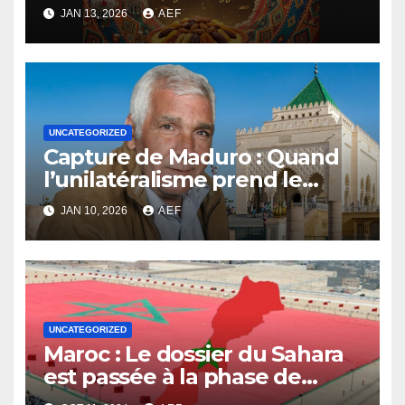
Rêve de Finale
JAN 13, 2026
AEF
UNCATEGORIZED
Capture de Maduro : Quand
l’unilatéralisme prend le
dessus sur le multilatéralisme
JAN 10, 2026
AEF
UNCATEGORIZED
Maroc : Le dossier du Sahara
est passée à la phase de
fermeté et de proactivité