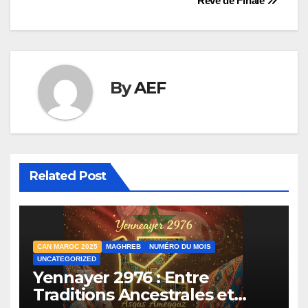
Rêve de Finale
l’article
By
AEF
Related Post
CAN MAROC 2025
MAGHREB
NUMÉRO DU MOIS
UNCATEGORIZED
Yennayer 2976 : Entre
Traditions Ancestrales et