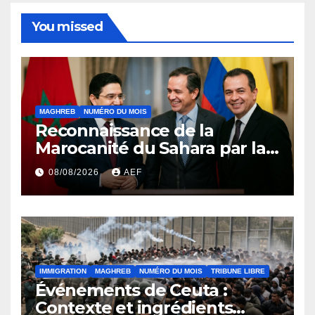
You missed
MAGHREB
NUMÉRO DU MOIS
Reconnaissance de la
Marocanité du Sahara par la
Colombie ou l’effet domino
08/08/2026
AEF
de la résolution 2797 du
conseil de sécurité
IMMIGRATION
MAGHREB
NUMÉRO DU MOIS
TRIBUNE LIBRE
Événements de Ceuta :
Contexte et ingrédients