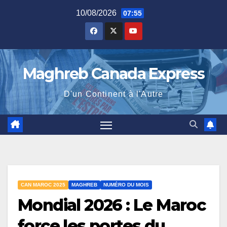
Skip
10/08/2026
07:55
to
content
Maghreb Canada Express
D'un Continent à l'Autre
CAN MAROC 2025
MAGHREB
NUMÉRO DU MOIS
Mondial 2026 : Le Maroc
force les portes du