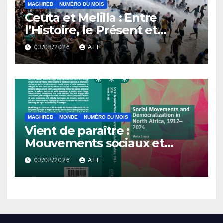
MAGHREB
NUMÉRO DU MOIS
Ceuta et Melilla : Entre
l’Histoire, le Présent et
l’Avenir
03/08/2026
AEF
MAGHREB
MONDE
NUMÉRO DU MOIS
Vient de paraître :
Mouvements sociaux et
démocratisation en Afrique
03/08/2026
AEF
du Nord, 1912-2024