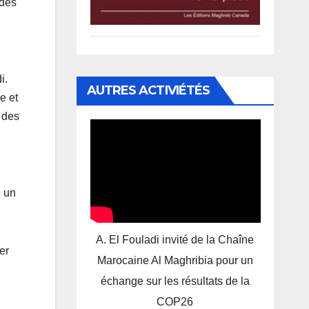
 des
i.
AUTRES ACTIVIÉTÉS
e et
 des
e un
A. El Fouladi invité de la Chaîne
er
Marocaine Al Maghribia pour un
échange sur les résultats de la
COP26