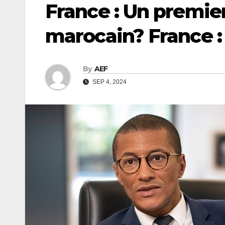
France : Un premier
marocain? France :
By
AEF
SEP 4, 2024