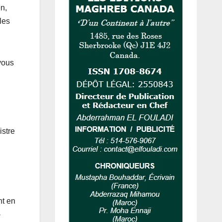
n,
les
 vous
istre
nt en
-