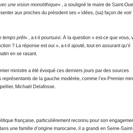
vec une vision monolithique
« , a souligné le maire de Saint-Oue
ésenter aux proches du président ses « idées, (sa) façon de voir 
e temps prêt
« , a-t-il poursuivi. À la question « est-ce que vous,
ion ? La réponse est oui », a-t-il ajouté, tout en assurant qu’il
atin en se rasant.
er ministre a été évoqué ces derniers jours par des sources
es représentants de la gauche modérée, comme l’ex-Premier min
ellier, Michaël Delafosse.
litique française, particulièrement reconnu pour son engageme
ans une famille d’origine marocaine, il a grandi en Seine-Saint