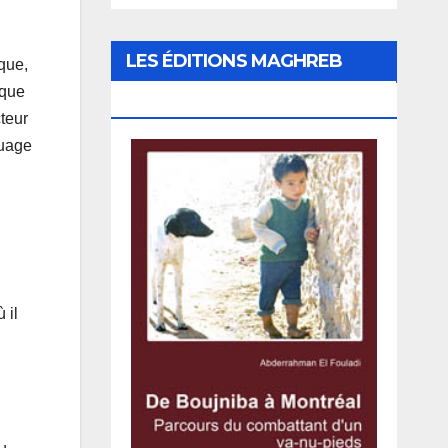
LES ÉDITIONS MAGHREB
que,
 que
CANADA EXPRESS
teur
nuage
 il
u