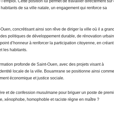
mploi. Cette position lui permet de travailler directement sur
s habitants de sa ville natale, un engagement qui renforce sa
n, concrétisant ainsi son rêve de diriger la ville où il a grand
r des politiques de développement durable, de rénovation urbain
int d’honneur à renforcer la participation citoyenne, en créant
et les habitants.
rmation profonde de Saint-Ouen, avec des projets visant à
’identité locale de la ville. Bouamrane se positionne ainsi comm
ement économique et justice sociale.
ngère et de confession musulmane pour briguer un poste de premi
ite, xénophobe, homophoble et raciste règne en maître ?