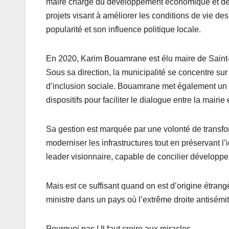
maire chargé du développement économique et de l’e
projets visant à améliorer les conditions de vie de
popularité et son influence politique locale.
En 2020, Karim Bouamrane est élu maire de Saint-Oue
Sous sa direction, la municipalité se concentre su
d’inclusion sociale. Bouamrane met également un po
dispositifs pour faciliter le dialogue entre la mairie 
Sa gestion est marquée par une volonté de transfo
moderniser les infrastructures tout en préservant l
leader visionnaire, capable de concilier développ
Mais est ce suffisant quand on est d’origine étra
ministre dans un pays où l’extrême droite antisém
Pourquoi pas ! Il faut croire aux miracles.