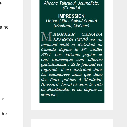
e
maine
tte
ndre