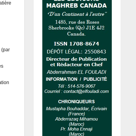
atière
 (par
es
ation