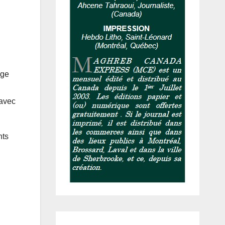
nge
 avec
nts