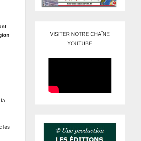
ant
VISITER NOTRE CHAÎNE
gion
YOUTUBE
 la
c les