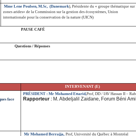
Mme Lene Poulsen, M.Sc,
(Danemark
), Présidente du « groupe thématique sur 
zones arides» de la Commission sur la gestion des écosystèmes, Union
internationale pour la conservation de la nature (UICN)
PAUSE CAFÉ
Questions / Réponses
INTERVENANT (E)
PRÉSIDENT : Mr Mohamed Ettarid,
Prof, DD / IAV Hassan II – Rab
Rapporteur
: M. Abdeljalil Zaidane, Forum Béni Ami
ques face
Mr Mohamed Berrajja,
Prof, Université du Québec à Montréal