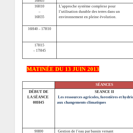
16H05
L’approche système complexe pour
16H10
l’utilisation durable des terres dans un
–
environnement en pleine évolution.
16H35
16H40 – 17H10
17H15
– 17H45
MATINÉE DU 13 JUIN 2013
SÉANCES
DÉBUT DE
SEANCE II
LA SÉANCE
Les ressources agricoles, forestières et hydri
08H45
aux changements climatiques
9H00
Gestion de l’eau par bassin versant