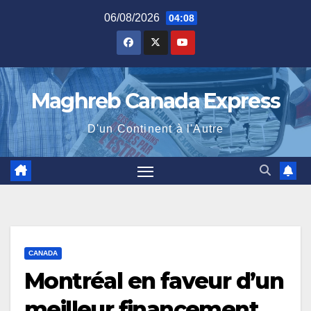
Skip
06/08/2026
04:08
to
content
Maghreb Canada Express
D'un Continent à l'Autre
CANADA
Montréal en faveur d’un
meilleur financement