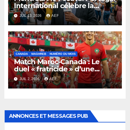
International célèbre la
diversité du monde
JUIL 13, 2026
AEF
lusophone
CANADA
MAGHREB
NUMÉRO DU MOIS
Match Maroc-Canada : Le
duel « fratricide » d’une
génération au cœur partagé
JUIL 2, 2026
AEF
ANNONCES ET MESSAGES PUB