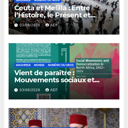
MAGHREB
NUMÉRO DU MOIS
Ceuta et Melilla : Entre
l’Histoire, le Présent et
l’Avenir
03/08/2026
AEF
MAGHREB
MONDE
NUMÉRO DU MOIS
Vient de paraître :
Mouvements sociaux et
démocratisation en Afrique
03/08/2026
AEF
du Nord, 1912-2024