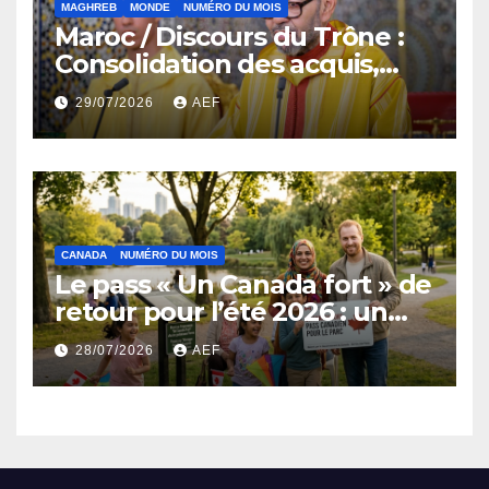
MAGHREB
MONDE
NUMÉRO DU MOIS
Maroc / Discours du Trône :
Consolidation des acquis,
résilience économique et
29/07/2026
AEF
affirmation d’une
souveraineté stratégique
décomplexée
CANADA
NUMÉRO DU MOIS
Le pass « Un Canada fort » de
retour pour l’été 2026 : un
coup de pouce au
28/07/2026
AEF
portefeuille et au tourisme