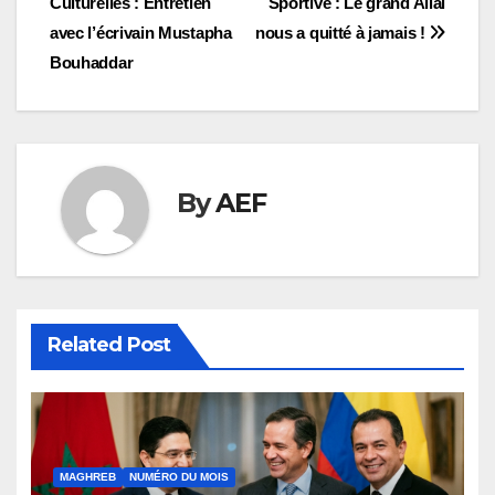
Culturelles : Entretien
Sportive : Le grand Allal
de
avec l’écrivain Mustapha
nous a quitté à jamais !
l’article
Bouhaddar
By
AEF
Related Post
MAGHREB
NUMÉRO DU MOIS