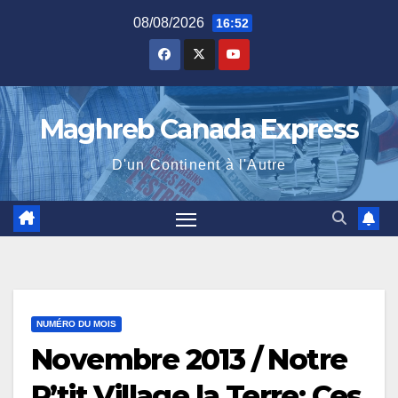
Skip
08/08/2026
16:52
to
content
Maghreb Canada Express
D'un Continent à l'Autre
NUMÉRO DU MOIS
Novembre 2013 / Notre
P’tit Village la Terre: Ces