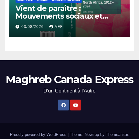
Vient de paraître :
Mouvements sociaux et
démocratisation en Afrique
03/08/2026
AEF
du Nord, 1912-2024
Maghreb Canada Express
D'un Continent à l'Autre
Proudly powered by WordPress
|
Theme: Newsup by
Themeansar
.