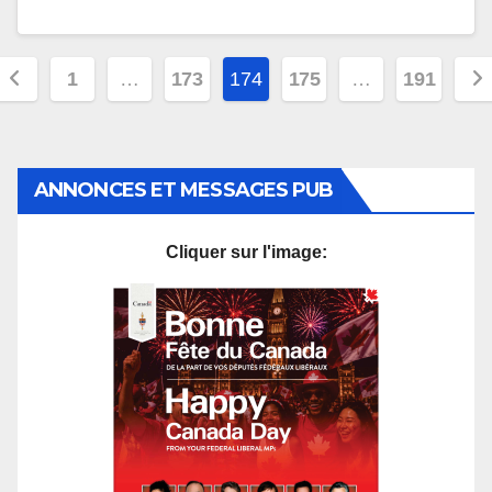
Pagination
1
…
173
174
175
…
191
des
publications
ANNONCES ET MESSAGES PUB
Cliquer sur l'image: