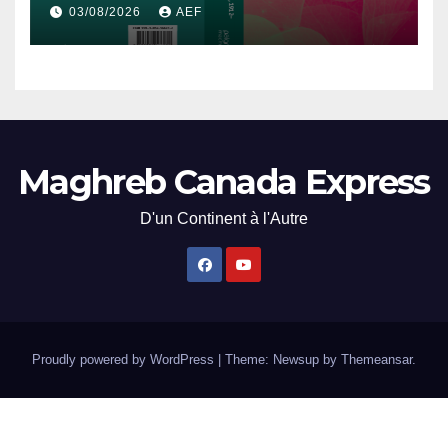
démocratisation en Afrique
03/08/2026
AEF
du Nord, 1912-2024
Maghreb Canada Express
D'un Continent à l'Autre
Proudly powered by WordPress
|
Theme: Newsup by
Themeansar
.