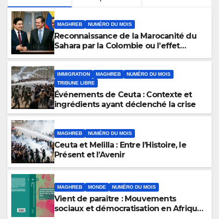
MAGHREB
NUMÉRO DU MOIS
Reconnaissance de la Marocanité du
Sahara par la Colombie ou l’effet
domino de la résolution 2797 du
conseil de sécurité
IMMIGRATION
MAGHREB
NUMÉRO DU MOIS
TRIBUNE LIBRE
Événements de Ceuta : Contexte et
ingrédients ayant déclenché la crise
MAGHREB
NUMÉRO DU MOIS
Ceuta et Melilla : Entre l’Histoire, le
Présent et l’Avenir
MAGHREB
MONDE
NUMÉRO DU MOIS
Vient de paraître : Mouvements
sociaux et démocratisation en Afrique
du Nord, 1912-2024