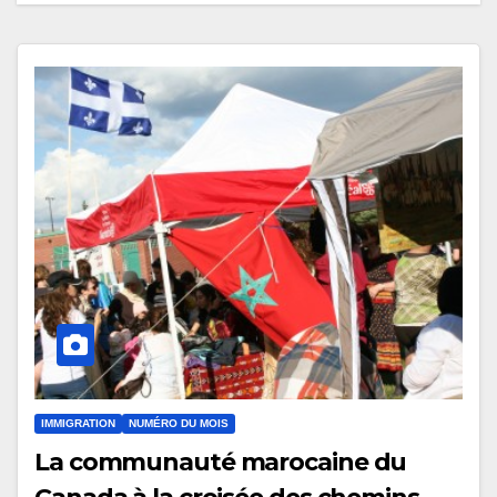
souveraineté stratégique
décomplexée
IMMIGRATION
NUMÉRO DU MOIS
La communauté marocaine du