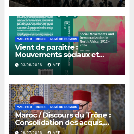
MAGHREB
MONDE
NUMÉRO DU MOIS
Vient de paraître :
Mouvements sociaux et
démocratisation en Afrique
03/08/2026
AEF
du Nord, 1912-2024
MAGHREB
MONDE
NUMÉRO DU MOIS
Maroc / Discours du Trône :
Consolidation des acquis,
résilience économique et
29/07/2026
AEF