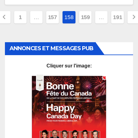
Pagination
1
…
157
158
159
…
191
des
publications
ANNONCES ET MESSAGES PUB
Cliquer sur l'image: