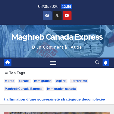
Skip
08/08/2026
12:59
to
content
Maghreb Canada Express
D'un Continent à l'Autre
Top Tags
maroc
canada
immigration
Algérie
Terrorisme
Maghreb Canada Express
immigration canada
e souveraineté stratégique décomplexée
Le pass « Un Canada 