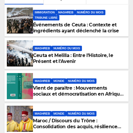
IMMIGRATION
MAGHREB
NUMÉRO DU MOIS
TRIBUNE LIBRE
Événements de Ceuta : Contexte et
ingrédients ayant déclenché la crise
MAGHREB
NUMÉRO DU MOIS
Ceuta et Melilla : Entre l’Histoire, le
Présent et l’Avenir
MAGHREB
MONDE
NUMÉRO DU MOIS
Vient de paraître : Mouvements
sociaux et démocratisation en Afrique
du Nord, 1912-2024
MAGHREB
MONDE
NUMÉRO DU MOIS
Maroc / Discours du Trône :
Consolidation des acquis, résilience
économique et affirmation d’une