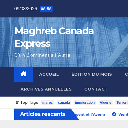
Skip
09/08/2026
08:58
to
content
Maghreb Canada
Express
D'un Continent à l'Autre
ACCUEIL
ÉDITION DU MOIS
ARCHIVES ANNUELLES
CONTACT
Top Tags
maroc
canada
immigration
Algérie
Terror
Articles rescents
 Entre l’Histoire, le Présent et l’Avenir
Vient de paraître : M