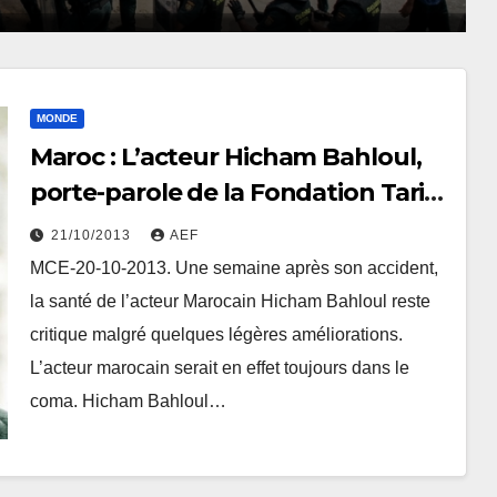
MONDE
Maroc : L’acteur Hicham Bahloul,
porte-parole de la Fondation Tarik
Essalama, victime d’un grave
21/10/2013
AEF
accident de la circulation
MCE-20-10-2013. Une semaine après son accident,
la santé de l’acteur Marocain Hicham Bahloul reste
critique malgré quelques légères améliorations.
L’acteur marocain serait en effet toujours dans le
coma. Hicham Bahloul…