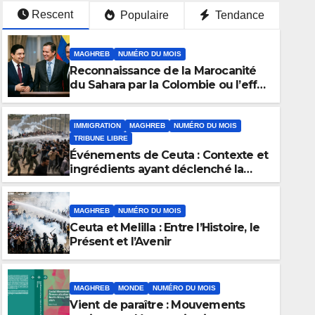
Rescent
Populaire
Tendance
MAGHREB
NUMÉRO DU MOIS
Reconnaissance de la Marocanité
du Sahara par la Colombie ou l’effet
domino de la résolution 2797 du
conseil de sécurité
IMMIGRATION
MAGHREB
NUMÉRO DU MOIS
TRIBUNE LIBRE
Événements de Ceuta : Contexte et
ingrédients ayant déclenché la
crise
MAGHREB
NUMÉRO DU MOIS
Ceuta et Melilla : Entre l’Histoire, le
MAGHREB
MONDE
NUMÉRO DU MOIS
Présent et l’Avenir
Maroc / Discours du Trône : 
acquis, résilience économiqu
MAGHREB
MONDE
NUMÉRO DU MOIS
d’une souveraineté stratég
Vient de paraître : Mouvements
29/07/2026
AEF