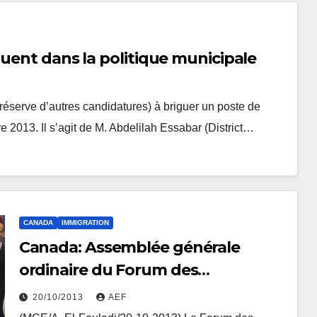
quent dans la politique municipale
 réserve d’autres candidatures) à briguer un poste de
 2013. Il s’agit de M. Abdelilah Essabar (District…
CANADA
IMMIGRATION
Canada: Assemblée générale
ordinaire du Forum des
Compétences Marocaines résidant
20/10/2013
AEF
au Canada (FCMRC)