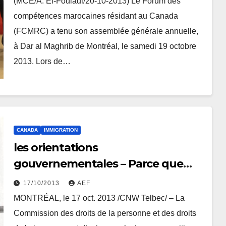
(MCE/A. El-Fouladi/20-10-2013) Le Forum des
compétences marocaines résidant au Canada
(FCMRC) a tenu son assemblée générale annuelle,
à Dar al Maghrib de Montréal, le samedi 19 octobre
2013. Lors de…
CANADA
IMMIGRATION
les orientations
gouvernementales – Parce que
nos valeurs on y croit –
17/10/2013
AEF
compromettent les libertés et
MONTRÉAL, le 17 oct. 2013 /CNW Telbec/ – La
droits fondamentaux selon la
Commission des droits de la personne et des droits