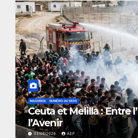
MAGHREB
MONDE
NUMÉRO DU MOIS
Vient de paraître : Mou
démocratisation en Afr
03/08/2026
AEF