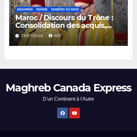
MAGHREB
MONDE
NUMÉRO DU MOIS
Maroc / Discours du Trône :
Consolidation des acquis,
résilience économique et
29/07/2026
AEF
affirmation d’une
souveraineté stratégique
décomplexée
Maghreb Canada Express
D'un Continent à l'Autre