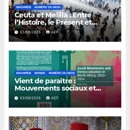
MAGHREB
NUMÉRO DU MOIS
Ceuta et Melilla : Entre
l’Histoire, le Présent et
l’Avenir
03/08/2026
AEF
MAGHREB
MONDE
NUMÉRO DU MOIS
Vient de paraître :
Mouvements sociaux et
démocratisation en Afrique
03/08/2026
AEF
du Nord, 1912-2024