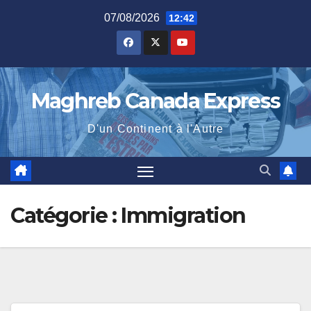
Skip
07/08/2026
12:42
to
content
Maghreb Canada Express
D'un Continent à l'Autre
Catégorie :
Immigration