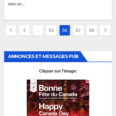
vers un…
Pagination
1
…
55
56
57
58
des
publications
ANNONCES ET MESSAGES PUB
Cliquer sur l'image: